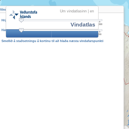
Vindrós
Um vindatlasinn
|
en
Hrýfi
Vindatlas
0,000
0,030
0,100
0,400
1,500
Hæð
10
25
50
100
200
Smellið á staðsetningu á kortinu til að hlaða næsta vindafarspunkti
+
−